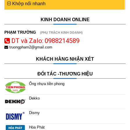
Khớp nối nhanh
KINH DOANH ONLINE
PHẠM TRƯỜNG
(PHỤ TRÁCH KINH DOANH)
DT và Zalo: 0988214589
truongpham2@gmail.com
KHÁCH HÀNG NHẬN XÉT
ĐỐI TÁC -THƯƠNG HIỆU
Ống nhựa tiền phong
Dekko
Dismy
Hòa Phát