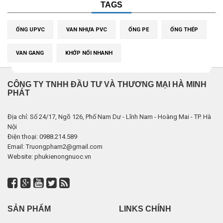
TAGS
ỐNG UPVC
VAN NHỰA PVC
ỐNG PE
ỐNG THÉP
VAN GANG
KHỚP NỐI NHANH
CÔNG TY TNHH ĐẦU TƯ VÀ THƯƠNG MẠI HÀ MINH
PHÁT
Địa chỉ: Số 24/17, Ngõ 126, Phố Nam Dư - Lĩnh Nam - Hoàng Mai - TP. Hà
Nội
Điện thoại: 0988.214.589
Email: Truongpham2@gmail.com
Website: phukienongnuoc.vn
SẢN PHẨM
LINKS CHÍNH