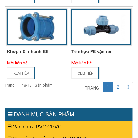
Khớp nối nhanh EE
Tê nhựa PE vặn ren
Mời liên hệ
Mời liên hệ
XEM TIẾP
XEM TIẾP
Trang 1 48/131 Sản phẩm
1
2
3
TRANG:
DANH MỤC SẢN PHẨM
Van nhựa PVC,CPVC.