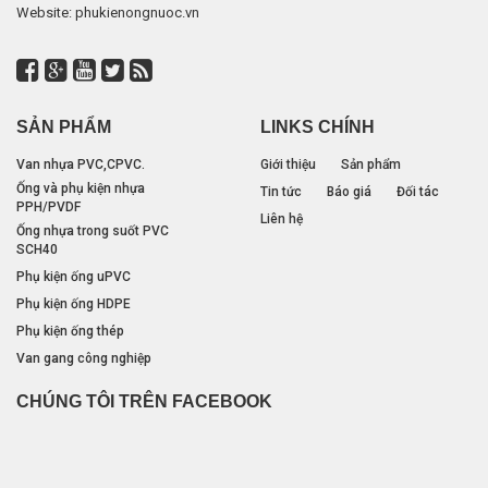
Website: phukienongnuoc.vn
SẢN PHẨM
LINKS CHÍNH
Van nhựa PVC,CPVC.
Giới thiệu
Sản phẩm
Ống và phụ kiện nhựa
Tin tức
Báo giá
Đối tác
PPH/PVDF
Liên hệ
Ống nhựa trong suốt PVC
SCH40
Phụ kiện ống uPVC
Phụ kiện ống HDPE
Phụ kiện ống thép
Van gang công nghiệp
Khớp nối nhanh
CHÚNG TÔI TRÊN FACEBOOK