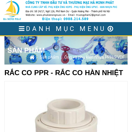
DANH MỤC MENU
SẢN PHẨM
|
Sản phẩm
|
Ống và phụ kiện nhựa PPH/PVDF
RẮC CO PPR - RẮC CO HÀN NHIỆT