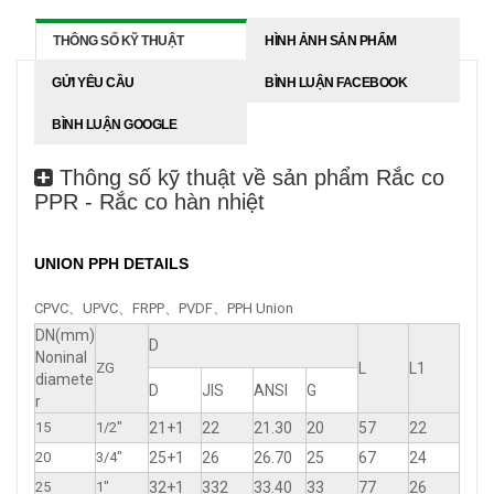
THÔNG SỐ KỸ THUẬT
HÌNH ẢNH SẢN PHẨM
GỬI YÊU CẦU
BÌNH LUẬN FACEBOOK
BÌNH LUẬN GOOGLE
Thông số kỹ thuật về sản phẩm Rắc co
PPR - Rắc co hàn nhiệt
UNION PPH DETAILS
CPVC、UPVC、FRPP、PVDF、PPH Union
DN(mm)
D
Noninal
ZG
L
L1
diamete
D
JIS
ANSI
G
r
15
1/2"
21+1
22
21.30
20
57
22
20
3/4"
25+1
26
26.70
25
67
24
25
1"
32+1
332
33.40
33
77
26