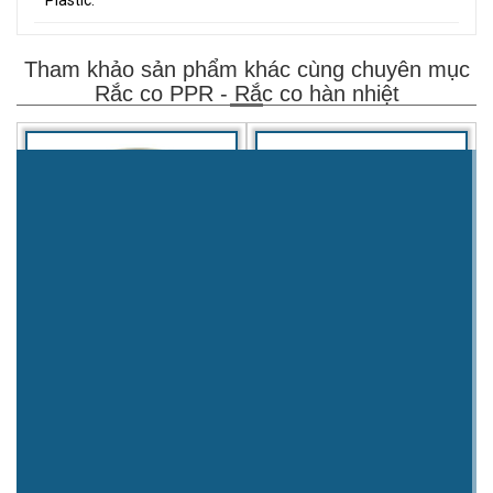
Tham khảo sản phẩm khác cùng chuyên mục
Rắc co PPR - Rắc co hàn nhiệt
Nối ren ngoài nhựa PPH
Bích nhựa PPR/PPH
Mời liên hệ
Mời liên hệ
XEM TIẾP
XEM TIẾP