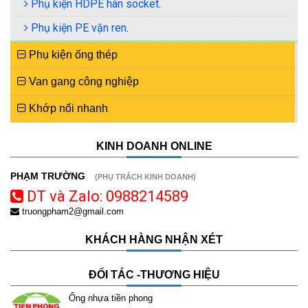
Phụ kiện HDPE hàn socket.
Phụ kiện PE vặn ren.
Phụ kiện ống thép
Van gang công nghiệp
Khớp nối nhanh
KINH DOANH ONLINE
PHẠM TRƯỜNG
(PHỤ TRÁCH KINH DOANH)
DT và Zalo: 0988214589
truongpham2@gmail.com
KHÁCH HÀNG NHẬN XÉT
ĐỐI TÁC -THƯƠNG HIỆU
Ống nhựa tiền phong