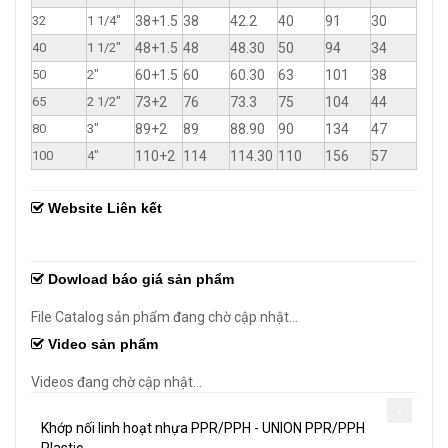
32
1 1/4"
38+1.5
38
42.2
40
91
30
40
1 1/2"
48+1.5
48
48.30
50
94
34
50
2"
60+1.5
60
60.30
63
101
38
65
2 1/2"
73+2
76
73.3
75
104
44
80
3"
89+2
89
88.90
90
134
47
100
4"
110+2
114
114.30
110
156
57
Website Liên kết
Dowload báo giá sản phẩm
File Catalog sản phẩm đang chờ cập nhật...
Video sản phẩm
Videos đang chờ cập nhật...
-
Khớp nối linh hoạt nhựa PPR/PPH - UNION PPR/PPH
Plastic.