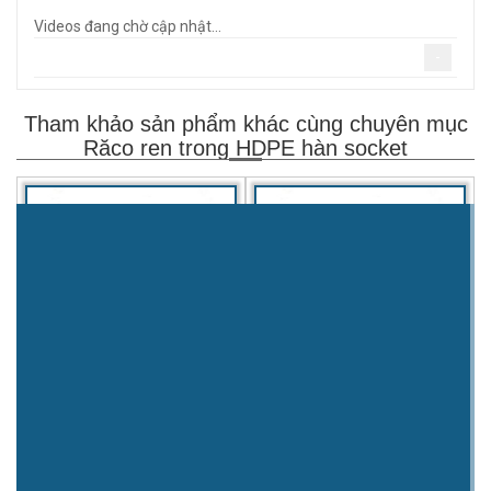
Videos đang chờ cập nhật...
-
Tham khảo sản phẩm khác cùng chuyên mục
Răco ren trong HDPE hàn socket
Tê ren trong HDPE hàn
Nối ren ngoài HDPE hàn
socket
socket
Mời liên hệ
Mời liên hệ
XEM TIẾP
XEM TIẾP