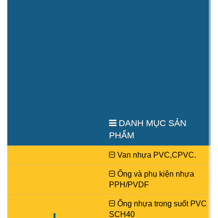
Rắco ren ngoài HDPE hàn
Nối bích PE hàn nối trong
socket
Mời liên hệ
Mời liên hệ
XEM TIẾP
XEM TIẾP
DANH MỤC SẢN
PHẨM
Van nhựa PVC,CPVC.
Ống và phụ kiện nhựa
PPH/PVDF
Tê đều PE hàn nối trong
Ống nhựa trong suốt PVC
Mời liên hệ
SCH40