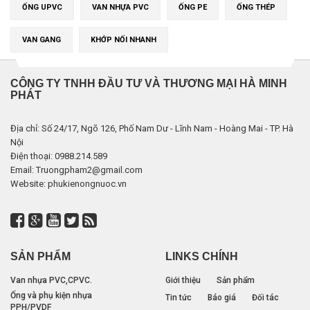
ỐNG UPVC
VAN NHỰA PVC
ỐNG PE
ỐNG THÉP
VAN GANG
KHỚP NỐI NHANH
CÔNG TY TNHH ĐẦU TƯ VÀ THƯƠNG MẠI HÀ MINH
PHÁT
Địa chỉ: Số 24/17, Ngõ 126, Phố Nam Dư - Lĩnh Nam - Hoàng Mai - TP. Hà
Nội
Điện thoại: 0988.214.589
Email: Truongpham2@gmail.com
Website: phukienongnuoc.vn
SẢN PHẨM
LINKS CHÍNH
Van nhựa PVC,CPVC.
Giới thiệu
Sản phẩm
Ống và phụ kiện nhựa
Tin tức
Báo giá
Đối tác
PPH/PVDF