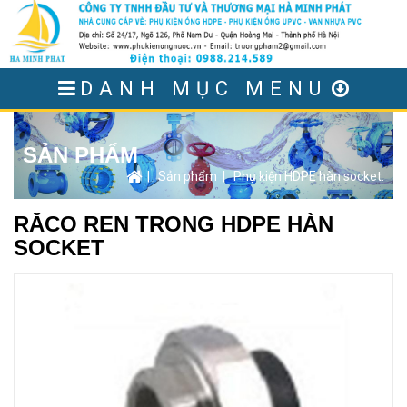
DANH MỤC MENU
SẢN PHẨM
|
Sản phẩm
|
Phụ kiện HDPE hàn socket.
RĂCO REN TRONG HDPE HÀN
SOCKET