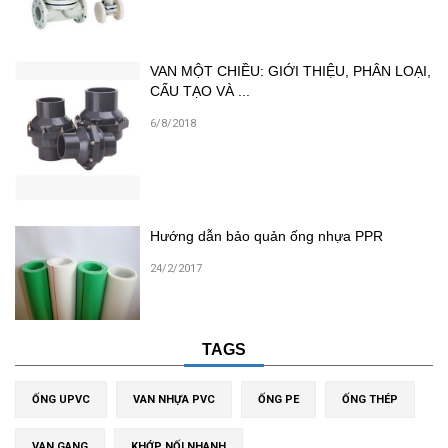
VAN MỘT CHIỀU: GIỚI THIỆU, PHÂN LOẠI,
CẤU TẠO VÀ ...
6/8/2018
Hướng dẫn bảo quản ống nhựa PPR
24/2/2017
TAGS
ỐNG UPVC
VAN NHỰA PVC
ỐNG PE
ỐNG THÉP
VAN GANG
KHỚP NỐI NHANH