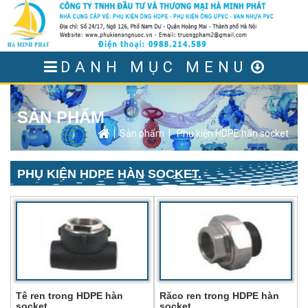
DANH MỤC MENU
SẢN PHẨM
|
Sản phẩm
|
Phụ kiện HDPE hàn socket.
PHỤ KIỆN HDPE HÀN SOCKET.
Tê ren trong HDPE hàn
Răco ren trong HDPE hàn
socket
socket