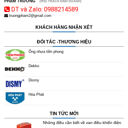
PHẠM TRƯỜNG
(PHỤ TRÁCH KINH DOANH)
DT và Zalo: 0988214589
truongpham2@gmail.com
KHÁCH HÀNG NHẬN XÉT
ĐỐI TÁC -THƯƠNG HIỆU
Ống nhựa tiền phong
Dekko
Dismy
Hòa Phát
TIN TỨC MỚI
Những điều cần biết về van điều khiển điện.