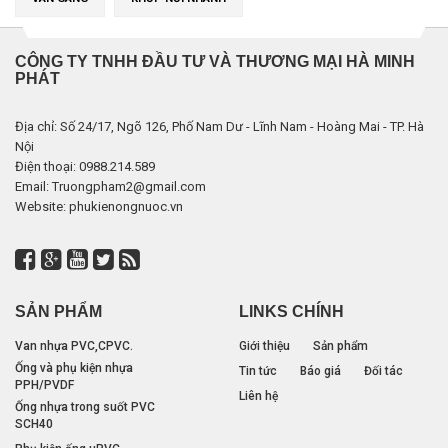
CÔNG TY TNHH ĐẦU TƯ VÀ THƯƠNG MẠI HÀ MINH
PHÁT
Địa chỉ: Số 24/17, Ngõ 126, Phố Nam Dư - Lĩnh Nam - Hoàng Mai - TP. Hà
Nội
Điện thoại: 0988.214.589
Email: Truongpham2@gmail.com
Website: phukienongnuoc.vn
SẢN PHẨM
LINKS CHÍNH
Van nhựa PVC,CPVC.
Giới thiệu
Sản phẩm
Ống và phụ kiện nhựa
Tin tức
Báo giá
Đối tác
PPH/PVDF
Liên hệ
Ống nhựa trong suốt PVC
SCH40