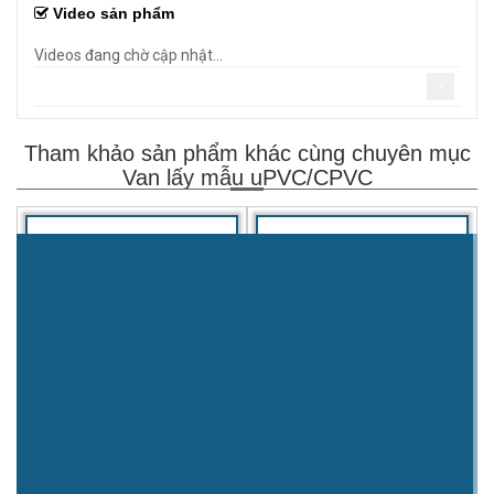
Video sản phẩm
Videos đang chờ cập nhật...
-
Tham khảo sản phẩm khác cùng chuyên mục
Van lấy mẫu uPVC/CPVC
Van bướm nhựa PVC.
Van bi rắc co PVC.
Mời liên hệ
Mời liên hệ
XEM TIẾP
XEM TIẾP