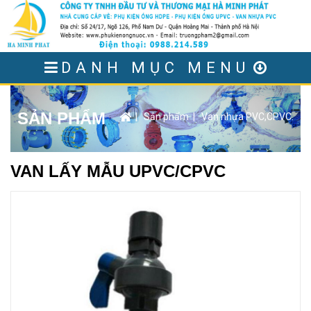
DANH MỤC MENU
SẢN PHẨM
|
Sản phẩm
|
Van nhựa PVC,CPVC.
VAN LẤY MẪU UPVC/CPVC