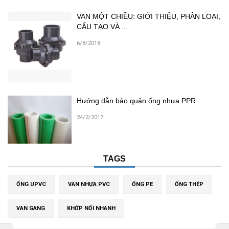
VAN MỘT CHIỀU: GIỚI THIỆU, PHÂN LOẠI,
CẤU TẠO VÀ ...
6/8/2018
Hướng dẫn bảo quản ống nhựa PPR
24/2/2017
TAGS
ỐNG UPVC
VAN NHỰA PVC
ỐNG PE
ỐNG THÉP
VAN GANG
KHỚP NỐI NHANH