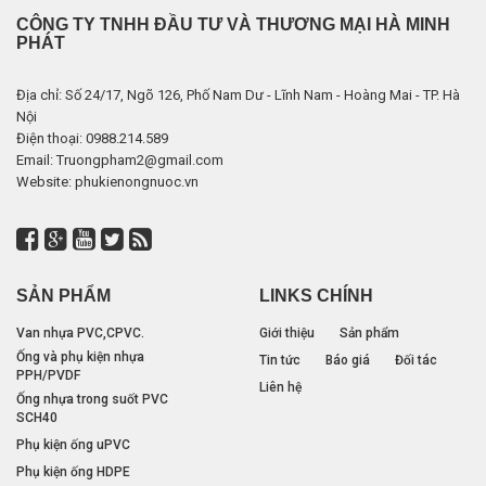
CÔNG TY TNHH ĐẦU TƯ VÀ THƯƠNG MẠI HÀ MINH
PHÁT
Địa chỉ: Số 24/17, Ngõ 126, Phố Nam Dư - Lĩnh Nam - Hoàng Mai - TP. Hà
Nội
Điện thoại: 0988.214.589
Email: Truongpham2@gmail.com
Website: phukienongnuoc.vn
SẢN PHẨM
LINKS CHÍNH
Van nhựa PVC,CPVC.
Giới thiệu
Sản phẩm
Ống và phụ kiện nhựa
Tin tức
Báo giá
Đối tác
PPH/PVDF
Liên hệ
Ống nhựa trong suốt PVC
SCH40
Phụ kiện ống uPVC
Phụ kiện ống HDPE