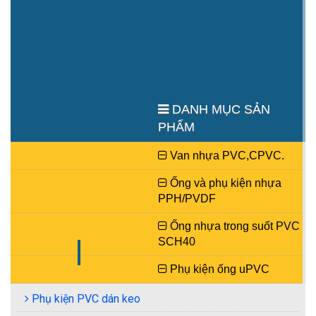
Van bướm điều khiển điện -
Bích nhựa tiêu chuẩn
bằng nhựa uPVC/CPVC
JIS10K uPVC/CPVC/PP
Mời liên hệ
Mời liên hệ
XEM TIẾP
XEM TIẾP
DANH MỤC SẢN
PHẨM
Van nhựa PVC,CPVC.
Ống và phụ kiện nhựa
PPH/PVDF
Van bi nhựa uPVC nối bích.
Ống nhựa trong suốt PVC
Mời liên hệ
SCH40
XEM TIẾP
Phụ kiện ống uPVC
Phụ kiện PVC dán keo