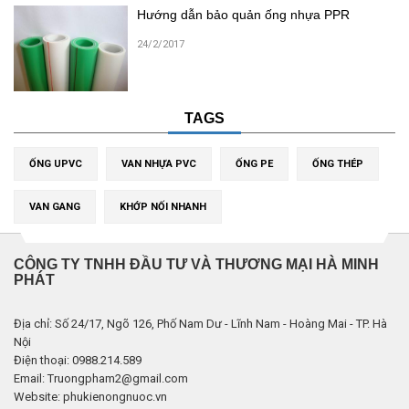
Hướng dẫn bảo quản ống nhựa PPR
24/2/2017
TAGS
ỐNG UPVC
VAN NHỰA PVC
ỐNG PE
ỐNG THÉP
VAN GANG
KHỚP NỐI NHANH
CÔNG TY TNHH ĐẦU TƯ VÀ THƯƠNG MẠI HÀ MINH
PHÁT
Địa chỉ: Số 24/17, Ngõ 126, Phố Nam Dư - Lĩnh Nam - Hoàng Mai - TP. Hà
Nội
Điện thoại: 0988.214.589
Email: Truongpham2@gmail.com
Website: phukienongnuoc.vn