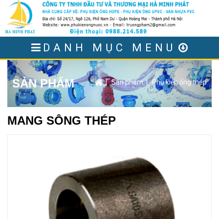
DANH MỤC MENU
SẢN PHẨM
|
Sản phẩm
|
Phụ kiện ống thép
MANG SÔNG THÉP